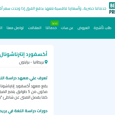
خدماتنا حصرية.. وأسعارنا تنافسية نتعهد بدفع الفرق إذا وجدت سعر أ
جديد
طلب تأشيرة
العروض
عن سات
خدماتنا
المقالات
تواصل معنا
ال
أكسفورد إنترناشونال
بريطانيا - برايتون
تعرف علي معهد دراسة اللغ
يقع معهد أكسفورد إنترناشون
مكون من 5 طوابق. يتم
كما يفصل المبنى عن شاطئ "برا
دورات دراسة اللغة في بري