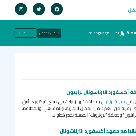
فضل
عملة
Language
تسجيل الدخول
إنشاء حساب
)
(
ة أكسفورد انترناشونال برايتون
ال في
مدينة برايتون
بمنطقة "برونزويك"، في مبنى فيكتوري أنيق
يز المبنى بقربه من العديد من المحال التجارية، والمقاهي، والمطاعم،
يتون" وحديقة "برونزويك" الجميلة بضع خطوات.
طانيا مع معهد
أكسفورد انترناشونال