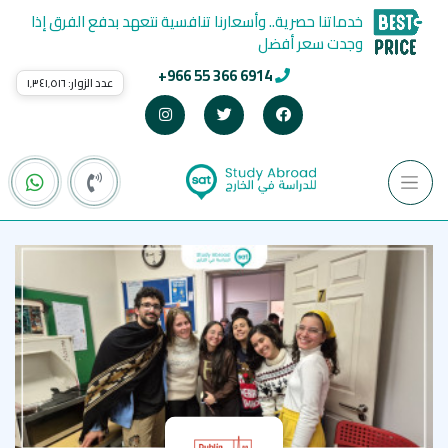
خدماتنا حصرية.. وأسعارنا تنافسية نتعهد بدفع الفرق إذا
وجدت سعر أفضل
+966 55 366 6914
عدد الزوار:
١٬٣٤١٬٥١٦