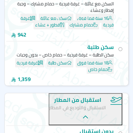
السكن مع عائلة – غرفة فردية – حمام مشترك – وجبة
كما أنه عضواً في
:
إفطار وعشاء
16 سنة فما فوق
سكن مع عائلة
غرفة
رابطة (
EEI
)
English Education Ireland
K
وهي الرابطة
فردية
حمام مشترك
فطور + عشاء
الرائدة لمعاهد اللغة الإنجليزية المعتمدة في أيرلندا
942
تصفح المزيد من معاهد اللغة في أيرلندا
سكن طلبة
أطلس لانجويدج دبلن - Atlas language School
سكن الطلبة – غرفة فردية – حمام خاص – بدون وجبات
أبولو لانجويدج سنتر - دبلن - Apollo Language centre
18 سنة فما فوق
سكن طلبة
غرفة فردية
دبلن دي سي آي - (DCI) Dublin Cultural Institute
حمام خاص
إيفرست سكوول - everest language school – دبلن
1,359
استقبال من المطار
الاستقبال والتوديع في المطار
بدون استقبال