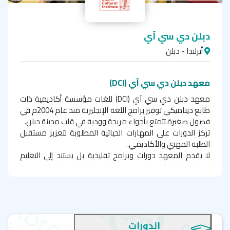
دبلن دي سي آي
أيرلندا - دبلن
معهد دبلن دي سي آي (
DCI
)
معهد دبلن دي سي آي (
DCI
) للغات مؤسسة أكاديمية ذات
طابع ديناميكي توفير برامج اللغة الإنجليزية منذ عام 2004م في
فصول صغيرة تتمتع بأجواء مريحة وودية في قلب مدينة دبلن.
تركز الدورات على المهارات الحياتية المطلوبة لتعزيز مستقبل
الطلبة المهني والأكاديمي.
لا يقدم المعهد دورات وبرامج تقليدية بل يستند إلى التعليم
التفاعلي والمتابعة المستمرة والتقييم الفردي لضمان تحقيق
أهدافهم التعليمية.
كل ذلك يساعدك على تقوية نقاط الضعف لديك بالإضافة إلى
التركيز على المهارات الأساسية اللازمة في اللغة الإنجليزية.
تم تصميم فصول اللغة الإنجليزية لمستويات تتراوح ما بين
الدورات