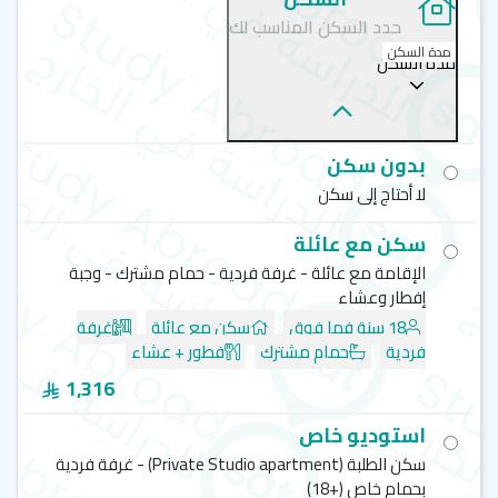
حدد السكن المناسب لك
مدة السكن
مدة السكن
بدون سكن
لا أحتاج إلى سكن
سكن مع عائلة
الإقامة مع عائلة - غرفة فردية - حمام مشترك - وجبة
إفطار وعشاء
18 سنة فما فوق
سكن مع عائلة
غرفة
فردية
حمام مشترك
فطور + عشاء
1,316
استوديو خاص
سكن الطلبة (Private Studio apartment) - غرفة فردية
بحمام خاص (+18)