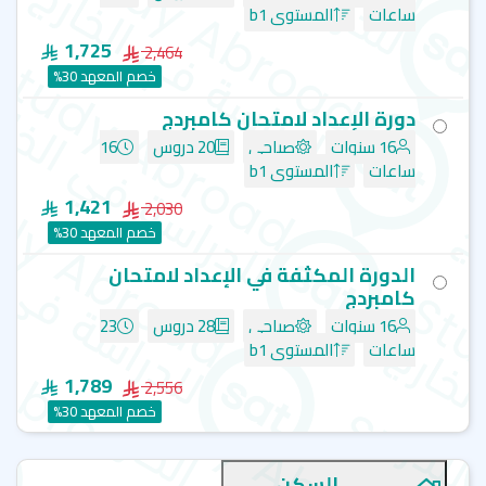
إل إس آي - كامبردج - LSI Education
ساعات
المستوى b1
1,725
2,464
خصم المعهد 30%
دورة الإعداد لامتحان كامبردج
16 سنوات
صباحي
20 دروس
16
ساعات
المستوى b1
1,421
2,030
خصم المعهد 30%
الدورة المكثفة في الإعداد لامتحان
كامبردج
16 سنوات
صباحي
28 دروس
23
ساعات
المستوى b1
1,789
2,556
خصم المعهد 30%
السكن