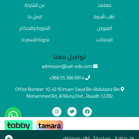
معاهد
عن الشركة
طلب تأشيرة
اتصل بنا
العروض
الشروط والاحكام
المقالات
شروط الاسترداد
تواصل معنا
admission@sat-edu.com
+966 55 366 6914
Office Number 10, 4516 Imam Saud Bin Abdulaziz Bin
Mohammed Rd, Al Muruj Dist., Riyadh 12282
×
دفع آمن
ادفع بالطريقة اللي تناسبك
هل تحتاج الى مساعدة؟ .. اطلب مستشارك