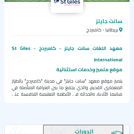
سانت جايلز
بريطانيا - كامبردج
معهد اللغات سانت جايلز - كامبردج - St Giles
International
موقع متميز وخدمات استثنائية
يتميز موقع معهد "سانت جايلز" في مدينة "كامبردج" بالطراز
المعماري القديم، والذي يجمع ما بين العراقة المتأصلة في
مبانيها الأثرية، والحداثة في الأنظمة التعليمية التنافسية على
مستوى الجامعات الدولية.
لماذا رشحنا لك معهد سانت جايلز كامبردج لدراسة
اللغة الإنجليزية!
الدورات
يقع مبنى المعهد بالقرب من محطة المواصلات العامة، وعلى