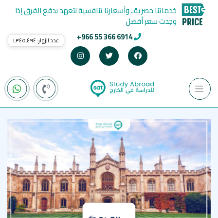
خدماتنا حصرية.. وأسعارنا تنافسية نتعهد بدفع الفرق إذا
وجدت سعر أفضل
+966 55 366 6914
عدد الزوار:
١٬٣٤٥٬٤٩٤