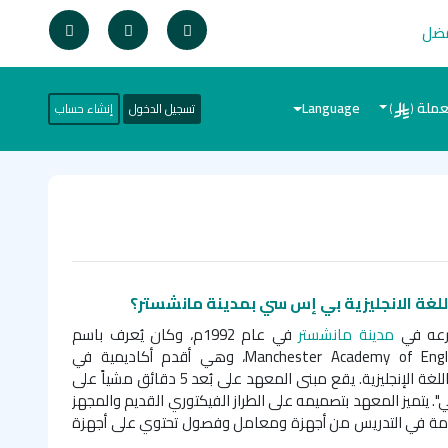
فضل
عملة
Language
تسجيل الدخول
إنشاء حساب
)
(
للغة الانجليزية بي إس سي بمدينة مانشستر؟
رعه في
مدينة مانشستر
في عام 1992م، وكان يُعرف باسم
Manchester Academy of Engl
، وهي أقدم أكاديمية في
مانشستر متخصصة في تدريس اللغة الإنجليزية. يقع مبنى المعهد على بُعد 5 دقائق مشياً على
. يتميز المعهد بتصميمه على الطراز الفيكتوري القديم والمجهز
تخدمة في التدريس من أجهزة ومعامل وفصول تحتوي على أجهزة