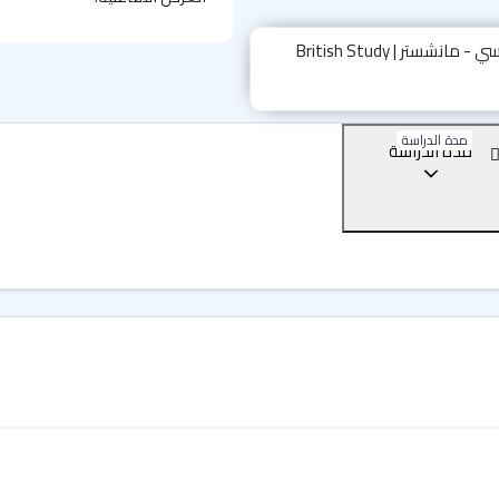
يتميز التعليم في مدينة "مان
المجالات، كما يتميز بوجود معا
الأعمار.
مدة الدراسة
اهم دورات
معهد تعليم الل
مدة الدراسة
يمكنك اختيار دورتك المُفضلة 
المستقبلية وتناسب امكانياتك ال
دورة اللغة الانجليزية الع
دورة اللغة الانجليزية ال
دورة الإعداد لامتحان آيل
يمكنك اختيار افضل دورة لتعلم ا
بالتعاون مع
شركة سات للاستشا
افضل معاهد تعليم اللغة ا
بيرلتز - مانشستر - Berlitz Language School