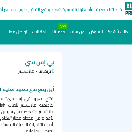
خدماتنا حصرية.. وأسعارنا تنافسية نتعهد بدفع الفرق إذا وجدت سعر أ
جديد
طلب تأشيرة
العروض
عن سات
خدماتنا
المقالات
تواصل معنا
ال
بي إس سي
بريطانيا - مانشستر
أين يقع فرع معهد تعليم ا
افتتح معهد "بي إس سي" ف
أكاديمية مانشستر للغات
ish
الأقدام من محطة قطار "بيكادلي"
بأحدث التقنيات الحديثة المس
العرض التفاعلية.