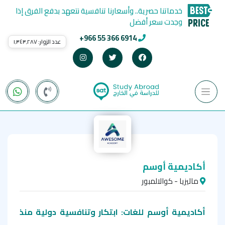
خدماتنا حصرية.. وأسعارنا تنافسية نتعهد بدفع الفرق إذا
وجدت سعر أفضل
+966 55 366 6914
عدد الزوار:
١٬٣٤٣٬٢٨٧
أكاديمية أوسم
ماليزيا - كوالالمبور
أكاديمية أوسم للغات: ابتكار وتنافسية دولية منذ