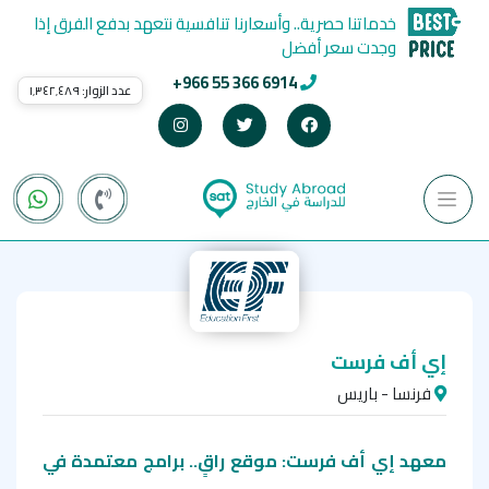
خدماتنا حصرية.. وأسعارنا تنافسية نتعهد بدفع الفرق إذا
وجدت سعر أفضل
+966 55 366 6914
عدد الزوار:
١٬٣٤٢٬٤٨٩
إي أف فرست
فرنسا - باريس
معهد إي أف فرست: موقع راقٍ.. برامج معتمدة في