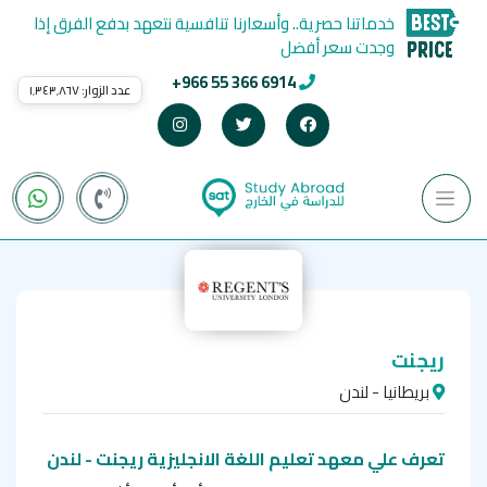
خدماتنا حصرية.. وأسعارنا تنافسية نتعهد بدفع الفرق إذا
وجدت سعر أفضل
+966 55 366 6914
عدد الزوار:
١٬٣٤٣٬٨٦٧
ريجنت
بريطانيا - لندن
تعرف علي معهد تعليم اللغة الانجليزية ريجنت - لندن