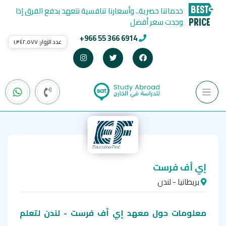
خدماتنا حصرية.. وأسعارنا تنافسية نتعهد بدفع الفرق إذا
وجدت سعر أفضل
+966 55 366 6914
عدد الزوار:
١٬٣٤٢٬٥٧٧
إي أف فرست
بريطانيا - لندن
معلومات حول معهد إي أف فرست - لندن لتعلم