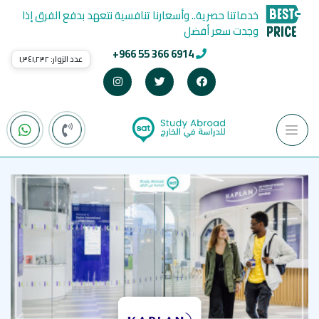
خدماتنا حصرية.. وأسعارنا تنافسية نتعهد بدفع الفرق إذا
وجدت سعر أفضل
+966 55 366 6914
عدد الزوار:
١٬٣٤١٬٢٣٢