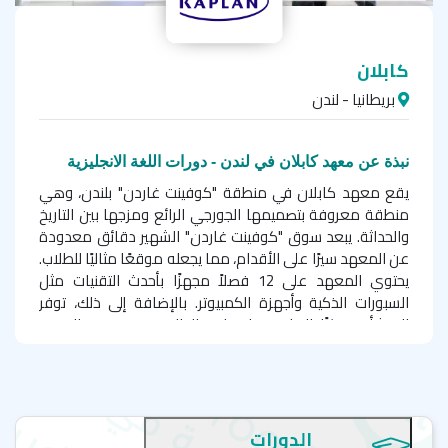
كابلان
بريطانيا - لندن
نبذة عن معهد كابلان في لندن - دورات اللغة الانجليزية
يقع معهد كابلان في منطقة "كوفينت غاردن" بلندن، وهي
منطقة معروفة بتصميمها الجورجي الرائع ومزجها بين التاريخ
والحداثة. يبعد سوق "كوفينت غاردن" الشهير دقائق معدودة
عن المعهد سيرًا على الأقدام، مما يجعله موقعًا مثاليًا للطلاب.
يحتوي المعهد على 12 فصلاً مجهزًا بأحدث التقنيات مثل
السبورات الذكية وأجهزة الكمبيوتر. بالإضافة إلى ذلك، توفر
المنشأة مركزًا للدراسة واستراحة للطلاب مع خدمة الإنترنت
الهوائي والمكتبة
دورات اللغة الإنجليزية المتنوعة
يقدم معهد كابلان مجموعة واسعة من دورات اللغة
الدورات