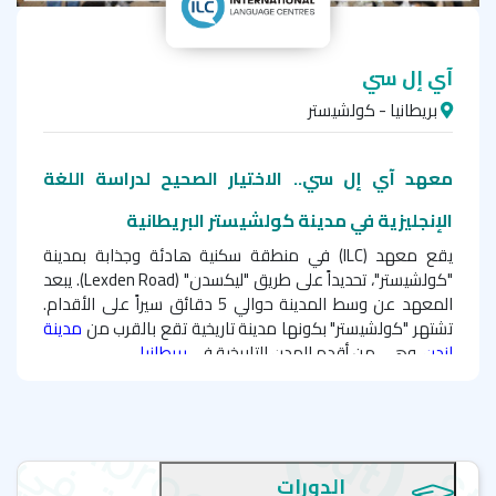
آي إل سي
بريطانيا - كولشيستر
معهد
آي إل سي..
الاختيار الصحيح لدراسة اللغة
الإنجليزية في مدينة كولشيستر البريطانية
يقع معهد (ILC) في منطقة سكنية هادئة وجذابة بمدينة
"كولشيستر"، تحديداً على طريق "ليكسدن" (
Lexden Road
). يبعد
المعهد عن وسط المدينة حوالي 5 دقائق سيراً على الأقدام.
تشتهر "كولشيستر" بكونها مدينة تاريخية تقع بالقرب من
مدينة
لندن
، وهي من أقدم المدن التاريخية في
بريطانيا
.
مرافق معهد آي إل سي - كولشيستر
يتكون المعهد من 12 فصلاً مجهز بأحدث التقنيات المُستخدمة
في التعليم الحديث، كما يوفر المعهد مكتبة، وقاعة للكمبيوتر،
الدورات
وأماكن مخصصة لاستراحة الطلبة وتناول الطعام، بالإضافة إلى