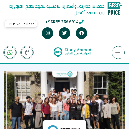
خدماتنا حصرية.. وأسعارنا تنافسية نتعهد بدفع الفرق إذا
وجدت سعر أفضل
+966 55 366 6914
عدد الزوار:
١٬٣٤٣٬١٧٨