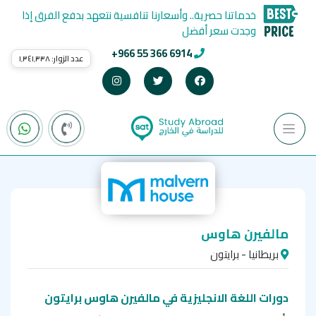
خدماتنا حصرية.. وأسعارنا تنافسية نتعهد بدفع الفرق إذا
وجدت سعر أفضل
+966 55 366 6914
عدد الزوار:
١٬٣٤١٬٣٣٨
مالفيرن هاوس
بريطانيا - برايتون
دورات اللغة الانجليزية في مالفيرن هاوس برايتون