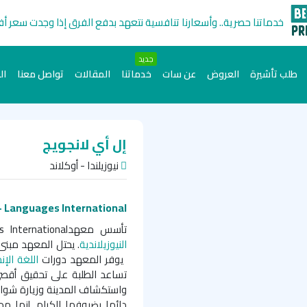
خدماتنا حصرية.. وأسعارنا تنافسية نتعهد بدفع الفرق إذا وجدت سعر أ
جديد
طلب تأشيرة
العروض
عن سات
خدماتنا
المقالات
تواصل معنا
ال
إل أي لانجويج
نيوزيلندا - أوكلاند
Languages International - أوكلاند|سات للدراسة بالخارج
تأسس معهدLanguages International - أوكلاند في عام 1978م في
النيوزيلاندية
. يحتل المعهد مبنى
يوفر المعهد دورات
اللغة الإنج
تساعد الطلبة على تحقيق أقصى
واستكشاف المدينة وزيارة شواط
دائما بضيوفها الكرام. إنها مد