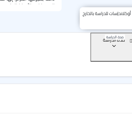
المهرجانات والأحداث الرياضية.
للطلبة الدوليين في توفير كافة 
اللغة الإنجليزية في معهد
ional
المرافق والخدمات التعليم
مدة الدراسة
مدة الدراسة
مبنى معهد (
s International
الكثافة الطلابية خلال العام 
التدريس من أجهزة حاسب وسبو
للاسترخاء والمذاكرة بجانب الإ
فراغك في الصالة المخصصة للاس
اعتماد المنظمات الدولية ف
حاز المعهد على الاعتراف من قِ
للمؤسسات الدولية الرائدة في مج
المعهد على جائزة (
ation Stars
دورات اللغة الانجليزية
دورة اللغة الإنجليزية الع