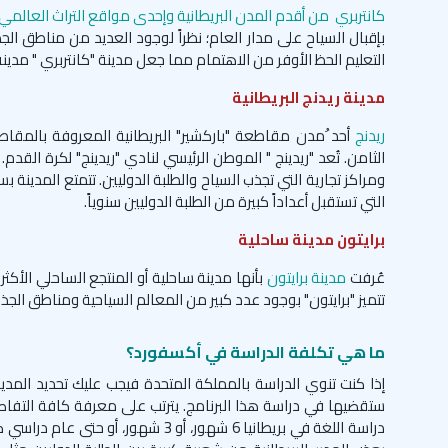
كانتربري من أقدم المدن البريطانية وإحدى مواقع التراث العالمي
بإقبال السياح على مدار العام؛ نظراً لوجود العديد من مناطق الج
التعليم الحظ الأوفر من الاهتمام مما جعل مدينة "كانتربري " مدينة
مدينة ريدنج البريطانية
ريدنج
أحد ُمدن مقاطعة "باركشير" البريطانية المعروفة بالمقاطعة 
الثامن. تُعد "ريدينج " الموطن الرئيسي لنادي "ريدينج" لكرة القد
ومراكز تجارية التي تجذب السياح والطلبة الدوليين. تتمتع المدينة
التي تستقبل أعداداً كبيرة من الطلبة الدوليين سنوياً.
برايتون مدينة ساحلية
عُرفت
مدينة برايتون
بأنها مدينة ساحلية أو المنتجع الساحلي الأكثر
تتميز "برايتون" بوجود عدد كبير من المعالم السياحية ومناطق ا
ما هي تكلفة الدراسة في أكسفورد؟
إذا كنت تنوي الدراسة بالمملكة المتحدة فيجب عليك تحديد المدين
ستقضيها في دراسة هذا البرنامج. يترتب على معرفة كافة التفاصيل
دراسة اللغة في بريطانيا 6 شهور، أو 3