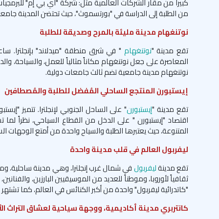
من الطلبة إلى الدراسة في "بورتسموث"، حيث تحتضن المدينة جامعة 
نوتنغهام مدينة مليئة بالمرح وصديقة للطلبة
تقع مدينة "
نوتنغهام
" في شرق منطقة "ميدلاند" بإنجلترا. ساعد
المعاصرة على جعل نوتنغهام مكاناً مثالياً للعمل، والسياحة، والدر
نوتنغهام مدينة جامعية تضم ثالث جامعات دولية.
إيستبورن المنتجع الساحلي المُفضل للطلبة والمُصطافين
تقع مدينة "
إيستبورن
" على الساحل الجنوبي لإنجلترا. تتميز "إيست
اقتصاد "إيستبورن " على الدخل من القطاع السياحي، نظراً لما 
المتنوعة، حيث يعتبرها الطلبة والسياح واحدة من أمتع الوجهات الس
ليفربول العالم في قلب مدينة واحدة
تقع مدينة
ليفربول
في شمال غرب إنجلترا، وهي مدينة ساحلية، وموطن
ثقافياً لأوروبا، وموطناً للعديد من الموسيقيين البارزين، والفنانين،
"كاتدرائية ليفربول" واحدة من أكبر الكنائس في العالم، كما تشتهر ل
كانتربري مدينة أكاديمية، ووجهة سياحية لعشاق التراث ال