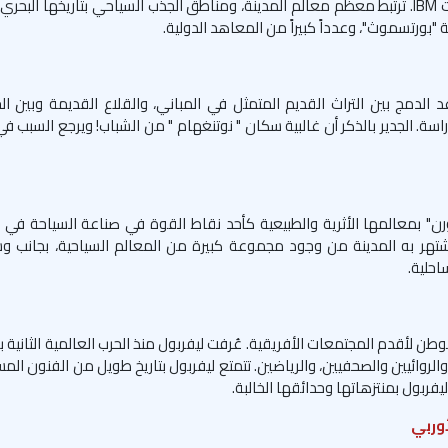
كبيراً من مقار الشركات العالمية مثل: شركة "آي بي إم" للبرمجيات IBM. ترتبط معظم معالم المدينة، ومناطق الجذب السياحي بتاريخه
"بورتسموث"، وعدداً كبيراً من المعاهد الدولية.
 الدمج بين التراث القديم المتمثل في المباني، والقلاع القديمة وبين الح
اسة. الجدير بالذكر أن غالبية سكان " نوتنغهام " من الشباب! ويرجع السبب في
بورن" بمعالمها الأثرية والطبيعية كأحد نقاط القوة في صناعة السياحة في ال
تشتهر به المدينة من وجود مجموعة كبيرة من المعالم السياحية، بجانب وسا
احلية.
 لأقدم المجتمعات الأفريقية. عُرفت ليفربول منذ الحرب العالمية الثانية بك
 والروائيين والصحفيين، والرياضين. تتمتع ليفربول بتاريخ طويل من الفنون المسر
يفربول بمنتزهاتها وحدائقها الخالبة.
أوربي