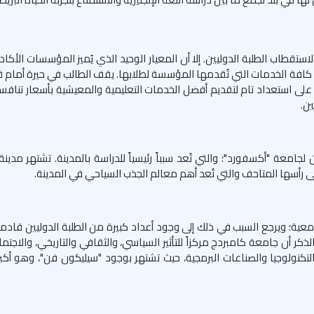
لاستقطاب الطلبة الدوليين. إلا أن المعيار الوحيد الذي يُميز المؤسسات الأكاد
ى كافة الخدمات التي تُقدمها المؤسسة لطلابها. يقف الطالب في حيرة أمام 
 على استعداد تام لتقديم أفضل الخدمات التعليمية والمعيشية بأسعار تنافسي
ين.
ة "أكسفورد"؛ والتي تُعد سبباً رئيسياً للدراسة بالمدينة. تشتهر مدينة
 رأسها المتاحف والتي تُعد أهم معالم الجذب السياحي في المدينة.
امعية؛ ويرجع السبب في ذلك إلى وجود أعداد كبيرة من الطلبة الدوليين قا
ذكر أن جامعة كامبردج مركزاً للتأثير السياسي، والثقافي والتاريخي، والاجتم
كنولوجيا والصناعات البرمجية، حيث تشتهر بوجود "سيليكون فن"، وهو أكب