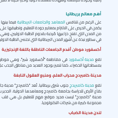
أهم معالم بريطانيا
على الرغم من تتنافس
المعاهد والجامعات البريطانية
فيما بينها 
يكمن في الحرص على الالتزام بمعايير جودة التعليم، وتطبيقها عل
من المدن التي تفتح ذراعيها مُرحبة بقدوم الطلبة الدوليين، وهي
في سطور نبذة عن أشهر المدن البريطانية التي تحتضن الطلبة الدولي
أكسفورد موطن أقدم الجامعات الناطقة باللغة الإنجليزية
تقع
مدينة أكسفورد
في مقاطعة "أكسفورد شير"، وهي موطن لجامع
بمسطحاتها الخضراء، كما تتميز بوجود العديد من مناطق الجذب على
مدينة كامبردج محراب العلم، ومنبع العقول النابغة
تقع
مدينة كامبريدج
جنوب شرق بريطانيا. تُعد "كامبردج" مدينة ج
بقاع الأرض للدراسة بجامعة كامبردج ومعاهدها الدولية. الجدير بال
مدينة "كامبردج" ليست مجرد موقع مهم للتعليم، بل هي قلب الت
مجموعة كبيرة من شركات التكنولوجيا.
لندن مدينة الضباب