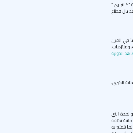
 "كانتربري "
قد نال قطاع
اً في القرن
، ومنتزهات،
هد الدولية
كات الكبرى.
والمدة التي
 كانت تكلفة
اً لما تتمتع به