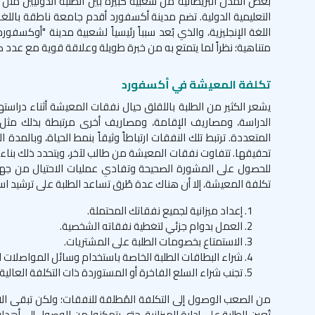
بعض المدن البريطانية من شعبية كبيرة بين الطلبة الدوليين مثل
التعليمية الدولية. تضم مدينة أكسفورد أقدم جامعة ناطقة باللغة
اللغة الإنجليزية، والذي بُعد سبباً رئيسياً لشعبية مدينة "أوكسف
متناهية؛ نظراً لما يتمتع به من خبرة طويلة وعلاقة قوية مع عدد 
تكلفة المعيشة في أكسفورد
يشعر الكثير من الطلبة باللقلق حيال نفقات المعيشة أثناء دراست
الدراسة، ومصاريف الإقامة، ومصاريف أخرى مرتبطة بذلك مثل ال
المتعددة. ترتبط تلك النفقات ارتباطاً وثيقاً بنمط الحياة، وبالمد
تحقيقها. تتفاوت نفقات المعيشة من طالب لآخر، ويتحدد ذلك بناء عل
للحصول على المشورة الصحيحة وتفادي عمليات الاحتيال من جهات م
تكلفة المعيشة، إلا أن هناك عدة طُرق تساعد الطلبة على ترشيد اس
إعداد ميزانية لجميع نفقاتك المحتملة.
العمل بدوام جزئي لتغطية نفقاته الشخصية.
الاستمتاع بخصومات الطلبة على المشتريات.
شراء البطاقات الطلبة الخاصة باستخدام وسائل المواصلات ا
تجنب شراء السلع الفاخرة أو المستوردة ذات التكلفة العالي
من الصعب الوصول إلى التكلفة المُطلقة للنفقات؛ ولكن تبقى الا
تُعين الطلبة على إدارة الميزانية، حتى يتمكنوا من الوصول إلى أ