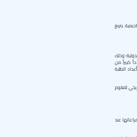
يمية. يتربع
امعات الدولية؛ وذلك
Times Higher Educat). تحتوي الجامعة على 44 كلية بها عدداً كبيراً من
في أعداد الطلبة
عية University Museum of Natural History، والمتحف التاريخي للعلوم
راعاتها عند