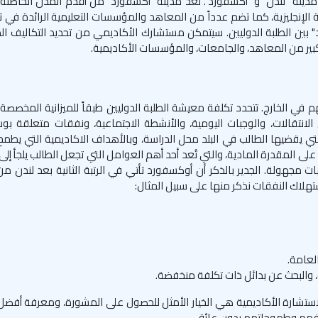
 مدينة "لندن" و "أكسفورد". تُعد مدينة "أكسفورد" من أقدم المدن الحاض
 الإنجليزية، كما تضم عدداً من المعاهد والمؤسسات التعليمية الرائدة في 
ورد" بين الطلبة الدوليين. سيتمكن مستشارك الأكاديمي من تحديد التكاليف ال
كبير من المعاهد، والجامعات، والمؤسسات الأكاديمية.
هم في الخارج. تتحدد تكلفة معيشة الطلبة الدوليين طبقاً للميزانية المخصص
انتقالات، والوجبات اليومية، والأنشطة الاجتماعية، ونفقات متعلقة بوسا
ة التي يقضيها الطالب في البلد محل الدراسة، وبالأهداف الاكاديمية التي يطم
ى المقدرة المادية، والتي تُعد أحد أهم العوامل التي تجعل الطالب يلجأ إلى
جهولة. الجدير بالذكر أن أوكسفورد تأتي في الرتبة الثانية بعد لندن من
تهلاك النفقات نذكر منها على سبيل المثال:
لعامة.
ة، والبحث عن بدائل ذات تكلفة منخفضة.
ستشارة الأكاديمية هي الخيار الأمثل للحصول على المشورة، ومعرفة أفضل ا
هدافهم وطموحاتهم بدون عائق.