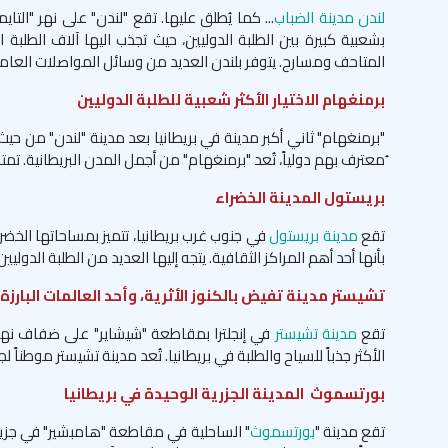
لندن مدينة الضباب
... كما يُطلق عليها. تقع "لندن" على نهر "الت
بشعبية كبيرة بين الطلبة الدوليين، حيث تجذب اليها آلاف الطلبة 
المتاحف ومسارح. يتوفر بلندن العديد من وسائل المواصلات العا
برمنغهام الاختيار الأكثر شعبية للطلبة الدوليين
"برمنغهام" ثاني أكبر مدينة في بريطانيا بعد مدينة "لندن" من حي
ُمعترف بهم دولياً، تُعد "برمنغهام" من أجمل المدن البريطانية. ت
بريستول المدينة الخضراء
تقع
مدينة بريستول
في جنوب غرب بريطانيا، تتميز بمساحاتها الخضر
بأنها أحد أهم المراكز الثقافية. يتجه إليها العديد من الطلبة الدو
تشيستر مدينة تفيض بالكنوز الأثرية، وأحد العالمات البارزة 
تقع
مدينة تشيستر
في إنجلترا بمقاطعة "شيشاير" على ضفاف نهر "
الأكثر جذباً للسياح والطلبة في بريطانيا. تُعد مدينة تشيستر مو
بورتسموث المدينة الجزرية الوحيدة في بريطانيا
تقع مدينة "
بورتسموث
" الساحلية في مقاطعة "هامبشير" في جزيرة 