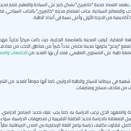
. يعتمد اقتصاد مدينة "كانتربري" بشكل كبير على السياحة والتعليم. تتميز مدينة
ذب والمعالم السياحية. بجانب اهتمام مدينة "كانتربري" بالجانب السياحي، ف
 أكاديمية من الدرجة الأولى وأعلى نسبة في أعداد الطلبة.
الملكية. عُرفت المدينة بالعاصمة التجارية، حيث كانت مركزاً تجارياً مهم
م. تتمتع "ريدنج" بكونها مدينة تحتضن عدداً كبيراً من مناطق الجذب من متاحف
 بسمعة طيبة على المستوى التعليمي، فنجد أن بها العديد من
الجامعات والمعا
 شعبية في بريطانيا للسياح والطلبة الدوليين، كما أنها موطناً للعديد من الشر
لجذب من متاحف مسارح ومنتزهات.
ة والمعهد الذي ترغب الدراسة به، كما يجب عليك تحديد البرنامج الدراسي، 
 المتعلقة بالدراسة تحديد التكلفة التقريبية ل لمصروفات الدراسية، سواء
 شهور، أو حتى عام دراسي كامل. تتفاوت تكاليف دراسة برامج اللغة الإنجليزية بين المدن البريطانية، نظر