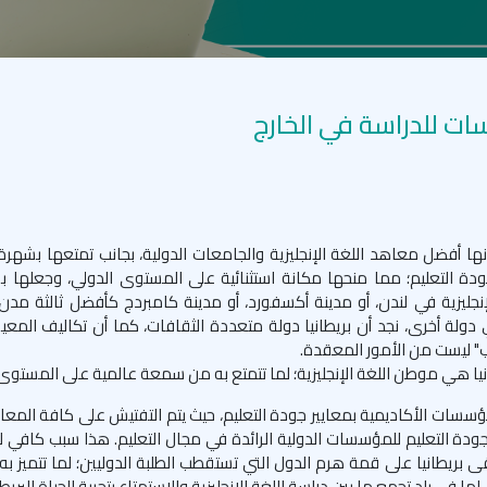
سات للدراسة في الخارج
ضانها أفضل معاهد اللغة الإنجليزية والجامعات الدولية، بجانب تمتعها بشهرة
ث جودة التعليم؛ مما منحها مكانة استثنائية على المستوى الدولي، وجعلها ب
إنجليزية في لندن، أو مدينة أكسفورد، أو مدينة كامبردج كأفضل ثالثة مدن ب
 دولة أخرى، نجد أن بريطانيا دولة متعددة الثقافات، كما أن تكاليف المعي
ب" ليست من الأمور المعقدة.
طانيا هي موطن اللغة الإنجليزية؛ لما تتمتع به من سمعة عالمية على المستوى
المؤسسات الأكاديمية بمعايير جودة التعليم، حيث يتم التفتيش على كافة الم
دة التعليم للمؤسسات الدولية الرائدة في مجال التعليم. هذا سبب كافي ل
تبقى بريطانيا على قمة هرم الدول التي تستقطب الطلبة الدوليين؛ لما تتميز 
ا في بلد تجمع ما بين دراسة اللغة الإنجليزية والاستمتاع بتجربة الحياة البريطا