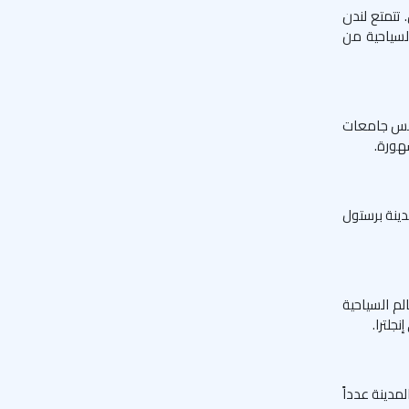
 تتمتع لندن
السياحية من
مس جامعات
شهورة.
دينة برستول
لم السياحية
جلترا.
مدينة عدداً