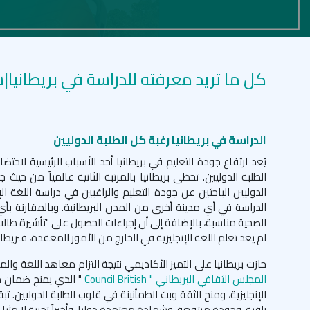
كل ما تريد معرفته للدراسة في بريطانيا|
الدراسة في بريطانيا رغبة كل الطلبة الدوليين
يُعد ارتفاع جودة التعليم في بريطانيا أحد الأسباب الرئيسية لاحت
الطلبة الدوليين. تحظى بريطانيا بالمرتبة الثانية عالمياً من حي
الدوليين الباحثين عن جودة التعليم والراغبين في دراسة اللغة ال
الدراسة في أي مدينة أخرى من المدن البريطانية. وبالمقارنة بأي
الصحية مناسبة، بالإضافة إلى أن إجراءات الحصول على "تأشيرة طال
لم يعد تعلم اللغة الإنجليزية في الخارج من الأمور المعقدة، فبري
حازت بريطانيا على التميز الأكاديمي نتيجة التزام معاهد اللغة و
المجلس الثقافي البريطاني " Council British
" الذي يمنح ضمان جو
الإنجليزية، ومنح الثقة وبث الطمأنينة في قلوب الطلبة الدوليين. 
راقية، وجودة مرتفعة، وشهادة معتمدة دوليا، وأخيراً تجربة لا مثيل له