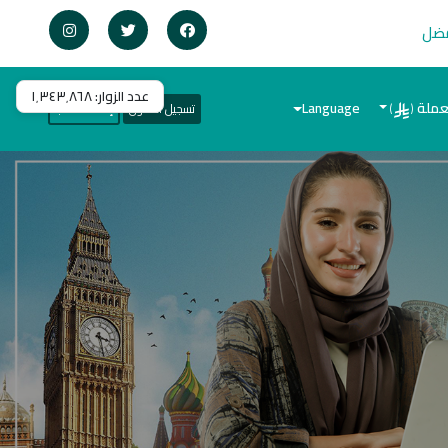
فضل
عدد الزوار:
١٬٣٤٣٬٨٦٨
عملة
Language
تسجيل الدخول
إنشاء حساب
)
(