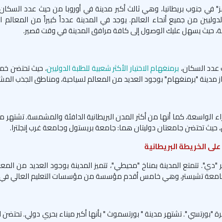
ايمز" في جنوب بريطانيا، وهي ثالث أكبر مدينة في أوروبا من حيث عدد السكان.
الدوليين من جميع أنحاء العالم. يوجد في المدينة عدداً كبيراً من المعالم 
مة، حيث يسهل عليك الوصول إلى كافة مرافق المدينة في وقت قصير.
ث عدد السكان،
برمنغهام الاختيار الأكثر شعبية للطلبة الدوليين
، حيث تحتضن خ
متاز مدينة "برمنغهام" بوجود العديد من المعالم لسياحية، ومناطق الجذب الم
اء الواسعة، كما أنها من أكثر المدن البريطانية الدافئة والمشمسة. تشتهر م
ليين، حيث تحتضن جامعتان دوليتان هما: جامعة بريستول وجامعة غرب إنجلترا.
على الخريطة البريطانية
دي". تتمتع المدينة بمناخ "محيطي"، تتميز المدينة بوجود العديد من المعا
طناً لجامعة تشيستر، وهي خامس أقدم مؤسسة من مؤسسات التعليم العالي في إن
"بورتسي ". تشتهر مدينة " بورتسموث " بأنها أكبر ميناء بحري دولي. تحتضن ال