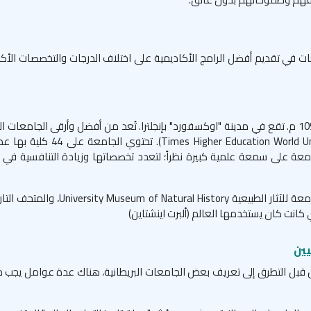
ات في تقديم أفضل الرامج الأكاديمية على اختلاف الدرجات والتخصصات الأكاد
واحدة من أقدم وأعرق الجامعات في العالم. تأسست في عام 1096 م. تقع في مدينة "اوكسفورد" بإنجلترا. تُعد من أفضل وأرقى الج
طبقاً لمؤشر تايم الخاص بتصنيف الجامعات (ion World University Rankings
250 برنامجاً دراسياً. حازت الجامعة على سمعة علمية كبيرة نظراً؛ لتعدد تخصصاتها وزيادة التنافسية 
تتميز الجامعة بوجود عدداً كبيراً من المتاحف أشهرها متحف الجامعة للآثار الطبي
يين
لكن قبل التطرق إلى تعريف بعض الجامعات البريطانية، هناك عدة عوامل يجب م