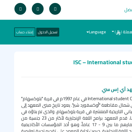
فضل
عملة
Language
تسجيل الدخول
إنشاء حساب
)
(
عهد آي إس سي
International student 
في عام 1997م في قرية "بلوكسهام"
في شمال مقاطعة "أوكسفورد شير". يعود تاريخ مبنى المعهد إلى
اني التاريخية المنتشرة في قرية بلوكسهام، والذي تم بناؤه في
عام 1860م. على مدار 25 عاما، قدم المعهد برامج اللغة الإنجليزية لأكثر من 23 جنسية من
الطلبة الدوليين الذين تتراوح أعمارهم ما بين 9 - 17 عاماً، وهو أحد المؤسسات الأكاديمية
 اللغة الإنجليزية. حرصت إدارة المعهد على تقديم تجربة تعليمية