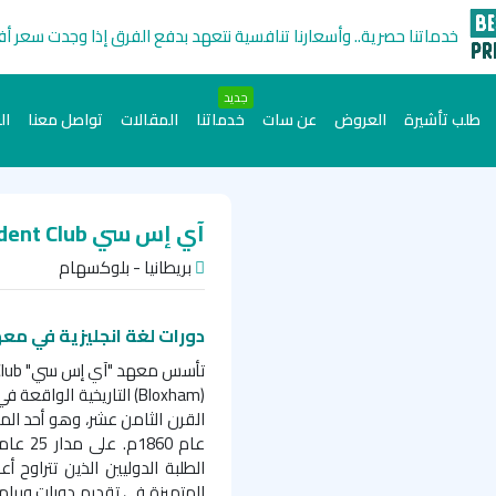
خدماتنا حصرية.. وأسعارنا تنافسية نتعهد بدفع الفرق إذا وجدت سعر أ
جديد
طلب تأشيرة
العروض
عن سات
خدماتنا
المقالات
تواصل معنا
ال
آي إس سي ISC – International student Club
بريطانيا - بلوكسهام
دورات لغة انجليزية في م
تأسس معهد "آي إس سي"
Club
(
Bloxham
) التاريخية الواقعة 
القرن الثامن عشر، وهو أحد المب
المتميزة في تقديم دورات وبرامج